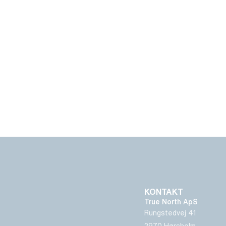
KONTAKT
True North ApS
Rungstedvej 41
2970 Hørsholm