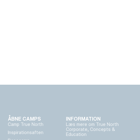
ÅBNE CAMPS
INFORMATION
Camp True North
Læs mere om True North
Corporate, Concepts &
Inspirationsaften
Education